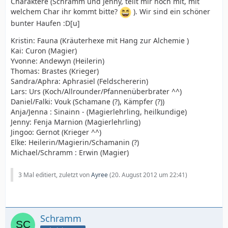
Charaktere (Schramm und Jenny, teilt mir noch mit, mit
welchem Char ihr kommt bitte?
). Wir sind ein schöner
bunter Haufen :D[u]
Kristin: Fauna (Kräuterhexe mit Hang zur Alchemie )
Kai: Curon (Magier)
Yvonne: Andewyn (Heilerin)
Thomas: Brastes (Krieger)
Sandra/Aphra: Aphrasiel (Feldschererin)
Lars: Urs (Koch/Allrounder/Pfannenüberbrater ^^)
Daniel/Falki: Vouk (Schamane (?), Kämpfer (?))
Anja/Jenna : Sinainn - (Magierlehrling, heilkundige)
Jenny: Fenja Marnion (Magierlehrling)
Jingoo: Gernot (Krieger ^^)
Elke: Heilerin/Magierin/Schamanin (?)
Michael/Schramm : Erwin (Magier)
3 Mal editiert, zuletzt von
Ayree
(
20. August 2012 um 22:41
)
Schramm