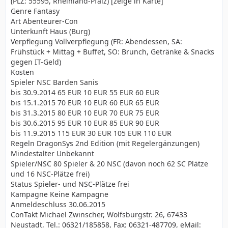
(PLZ: 55595, Rheinland-Pfalz) [zeige in Karte]
Genre Fantasy
Art Abenteurer-Con
Unterkunft Haus (Burg)
Verpflegung Vollverpflegung (FR: Abendessen, SA:
Frühstück + Mittag + Buffet, SO: Brunch, Getränke & Snacks
gegen IT-Geld)
Kosten
Spieler NSC Barden Sanis
bis 30.9.2014 65 EUR 10 EUR 55 EUR 60 EUR
bis 15.1.2015 70 EUR 10 EUR 60 EUR 65 EUR
bis 31.3.2015 80 EUR 10 EUR 70 EUR 75 EUR
bis 30.6.2015 95 EUR 10 EUR 85 EUR 90 EUR
bis 11.9.2015 115 EUR 30 EUR 105 EUR 110 EUR
Regeln DragonSys 2nd Edition (mit Regelergänzungen)
Mindestalter Unbekannt
Spieler/NSC 80 Spieler & 20 NSC (davon noch 62 SC Plätze
und 16 NSC-Plätze frei)
Status Spieler- und NSC-Plätze frei
Kampagne Keine Kampagne
Anmeldeschluss 30.06.2015
ConTakt Michael Zwinscher, Wolfsburgstr. 26, 67433
Neustadt, Tel.: 06321/185858, Fax: 06321-487709, eMail: