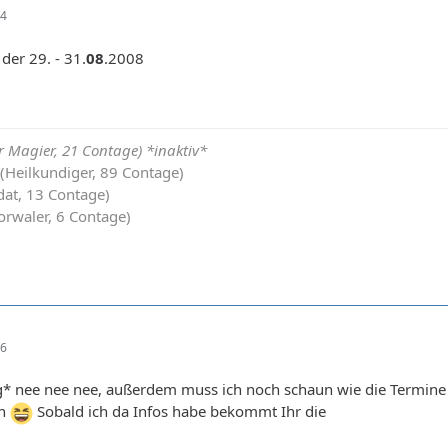
34
 der 29. - 31.
08
.2008
 Magier, 21 Contage) *inaktiv*
 (Heilkundiger, 89 Contage)
dat, 13 Contage)
orwaler, 6 Contage)
46
 *g* nee nee nee, außerdem muss ich noch schaun wie die Termin
en
Sobald ich da Infos habe bekommt Ihr die