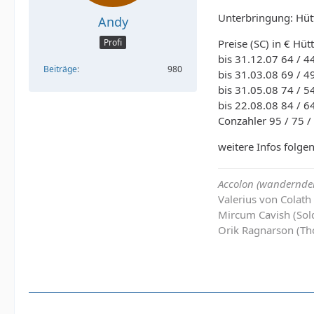
Unterbringung: Hüt
Andy
Preise (SC) in € Hütt
Profi
bis 31.12.07 64 / 4
Beiträge
980
bis 31.03.08 69 / 4
bis 31.05.08 74 / 5
bis 22.08.08 84 / 6
Conzahler 95 / 75 /
weitere Infos folge
Accolon (wandernder
Valerius von Colath
Mircum Cavish (Sol
Orik Ragnarson (Th