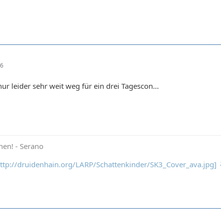
16
 nur leider sehr weit weg für ein drei Tagescon...
hen! - Serano
 http://druidenhain.org/LARP/Schattenkinder/SK3_Cover_ava.jpg]