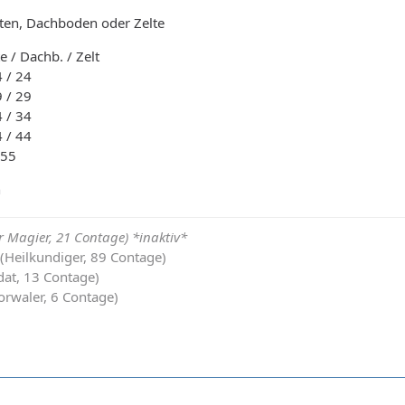
ten, Dachboden oder Zelte
e / Dachb. / Zelt
4 / 24
9 / 29
4 / 34
4 / 44
 55
n
 Magier, 21 Contage) *inaktiv*
 (Heilkundiger, 89 Contage)
dat, 13 Contage)
orwaler, 6 Contage)