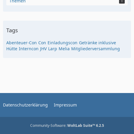
Themen
1
Tags
Abenteuer-Con
Con
Einladungscon
Getränke inklusive
Hütte
Interncon
JHV
Larp
Melia
Mitgliederversammlung
Datenschutzerklärung
Impressum
Community-Software:
WoltLab Suite™ 6.2.5