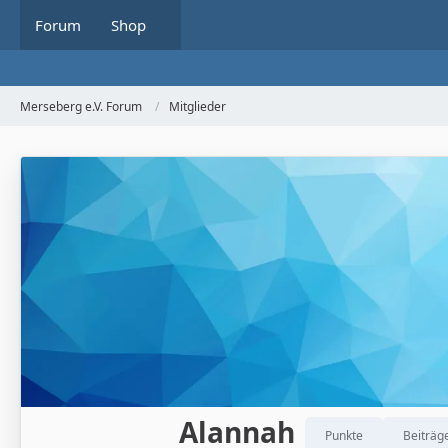
Forum
Shop
Merseberg e.V. Forum
Mitglieder
Alannah
Punkte
Beiträg